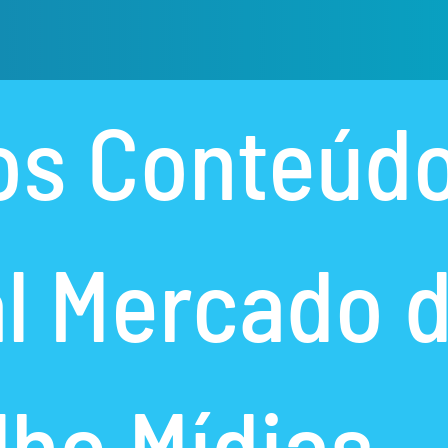
os
Conteúd
l
Mercado 
lho
Mídias