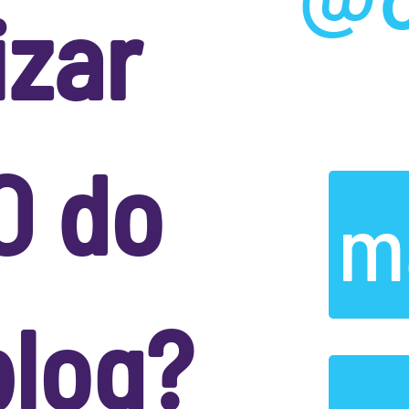
izar
O do
m
blog?