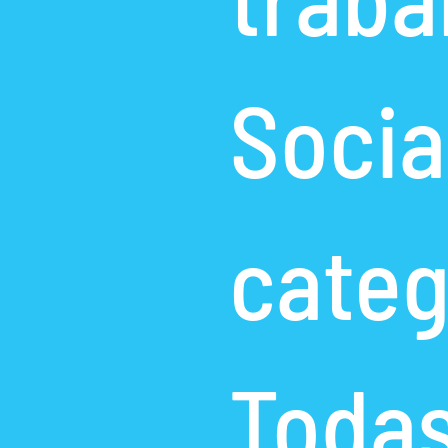
Socia
categ
Todas