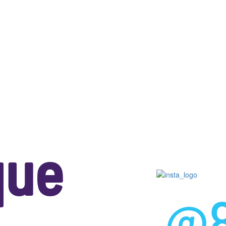
que
@8