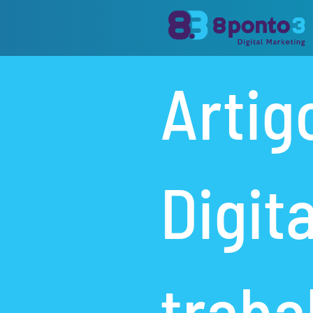
Artig
Digita
traba