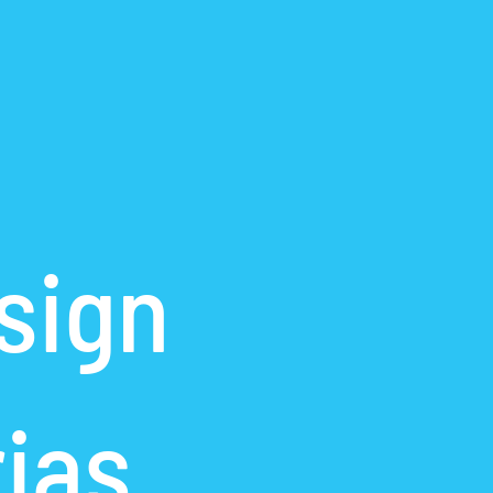
sign
ias