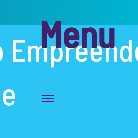
Menu
o
Empreend
de