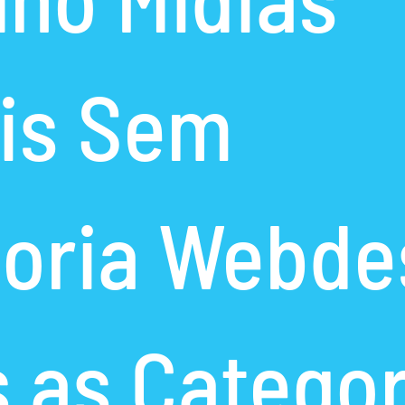
is
Sem
oria
Webde
 as Categor