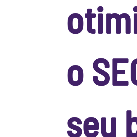
otim
o SE
seu 